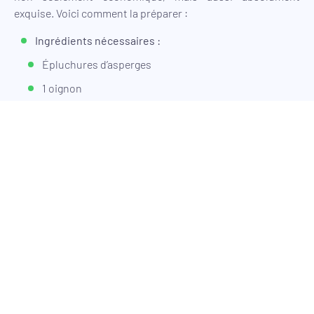
exquise. Voici comment la préparer :
Ingrédients nécessaires :
Épluchures d’asperges
1 oignon
1 pomme de terre
Crème fraîche
Beurre
Sel et poivre
Bouillon de légumes
Étapes de préparation :
Dans une casserole, faites revenir l’oignon émincé
dans un peu de beurre jusqu’à ce qu’il soit
translucide.