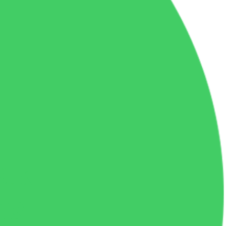
ak
ns