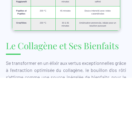
Faggianelli
minutes
raffiné
Papilles et
200 °C
45 minutes
Douce intensité
avec notes
Pupilles
caramélisées
Croq’Kilos
230 °C
30 à 35
Amérisation prononcée, idéale pour un
minutes
bouillon puissant
Le Collagène et Ses Bienfaits
Se transformer en un élixir aux vertus exceptionnelles grâce
à l’extraction optimisée du collagène, le bouillon d’os rôti
s’affirme comme une source inégalée de bienfaits pour le
corps et l’esprit. Lorsqu’on maîtrise la technique de
rôtissage, le collagène se libère de manière optimale et
contribue ainsi à renforcer la structure des articulations, la
régénération cellulaire et la qualité de la peau. Ce procédé,
qui allie tradition et innovation, ouvre la voie à une
alimentation saine et à un mode de vie respectueux du
bien-être global. Par ailleurs, l’expérience culinaire se