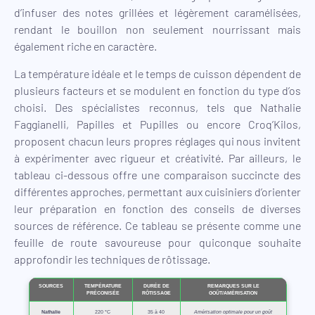
d’infuser des notes grillées et légèrement caramélisées,
rendant le bouillon non seulement nourrissant mais
également riche en caractère.
La température idéale et le temps de cuisson dépendent de
plusieurs facteurs et se modulent en fonction du type d’os
choisi. Des spécialistes reconnus, tels que Nathalie
Faggianelli, Papilles et Pupilles ou encore Croq’Kilos,
proposent chacun leurs propres réglages qui nous invitent
à expérimenter avec rigueur et créativité. Par ailleurs, le
tableau ci-dessous offre une comparaison succincte des
différentes approches, permettant aux cuisiniers d’orienter
leur préparation en fonction des conseils de diverses
sources de référence. Ce tableau se présente comme une
feuille de route savoureuse pour quiconque souhaite
approfondir les techniques de rôtissage.
SOURCES
TEMPÉRATURE
DURÉE DE
REMARQUES SUR LE
PRÉCONISÉE
RÔTISSAGE
GOÛT/AMÉRISATION
Nathalie
220 °C
35 à 40
Amérisation optimale pour un goût