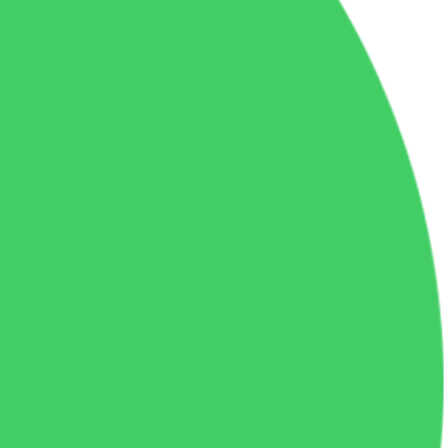
ur
ne
 Aillée