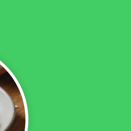
Astuce po
Adoucir u
Sauce Trop