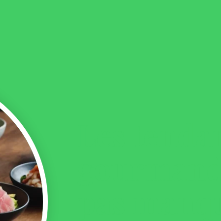
Les tenda
gourmand
pas manqu