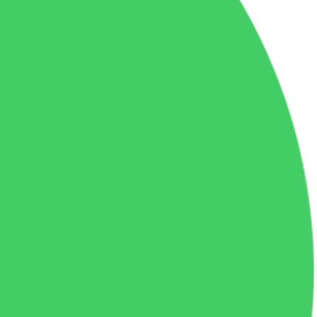
nces
es à ne
er cette