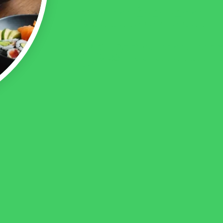
année en
gastrono