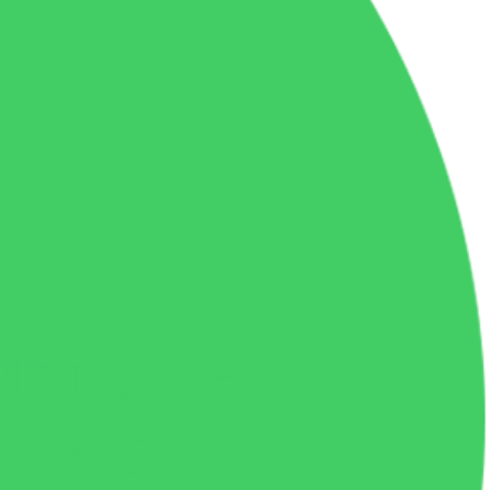
taux de
 : Vos