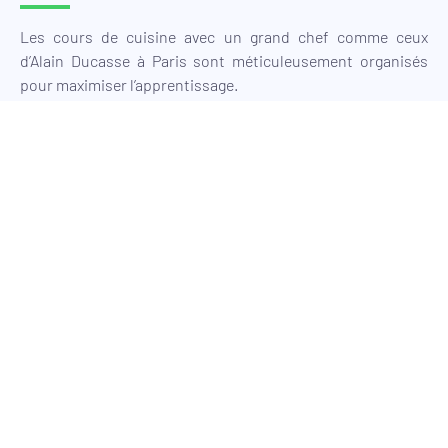
Les cours de cuisine avec un grand chef comme ceux
d’Alain Ducasse à Paris sont méticuleusement organisés
pour maximiser l’apprentissage.
Durée et Fréquence des Cours: Typiquement, les cours
peuvent s’étendre sur une semaine intensive, avec des
sessions quotidiennes de 3 à 4 heures. Certains
programmes plus flexibles proposent des cours
hebdomadaires sur plusieurs mois. Cela permet aux
participants de choisir un format qui convient le mieux à
leurs emplois du temps et à leurs objectifs d’apprentissage.
Contenu des Séances: Chaque séance est divisée en deux
parties : théorique et pratique. La partie théorique couvre
des sujets tels que l’origine des produits, les techniques de
cuisine, la composition des menus. La partie pratique,
quant à elle, permet de mettre en application les
techniques apprises en théorie. Cette approche équilibrée