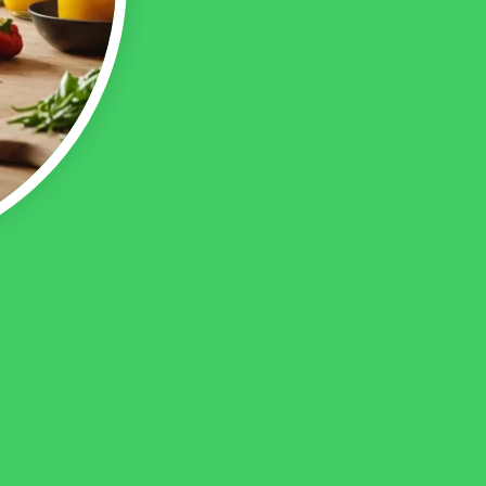
parfaite 
plat