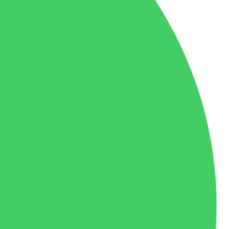
 les
nattendus
 cuisson