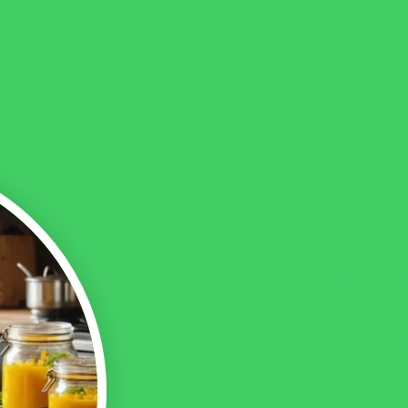
découvrez
secrets i
pour une