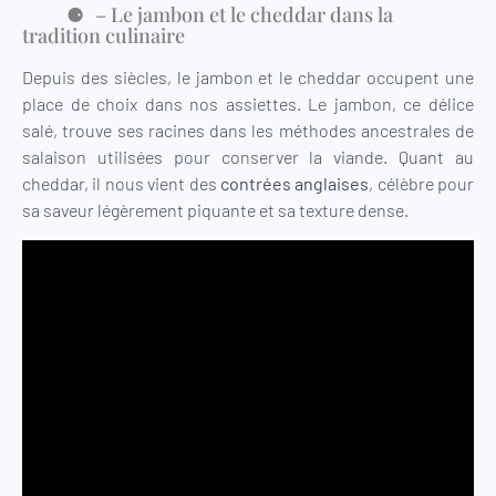
– Le jambon et le cheddar dans la
tradition culinaire
Depuis des siècles, le jambon et le cheddar occupent une
place de choix dans nos assiettes. Le jambon, ce délice
salé, trouve ses racines dans les méthodes ancestrales de
salaison utilisées pour conserver la viande. Quant au
cheddar, il nous vient des
contrées anglaises
, célèbre pour
sa saveur légèrement piquante et sa texture dense.