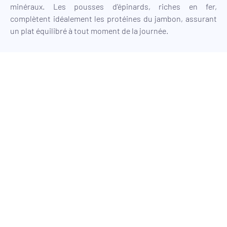
minéraux. Les pousses d’épinards, riches en fer,
complètent idéalement les protéines du jambon, assurant
un plat équilibré à tout moment de la journée.
La recette du sandwich
jambon cheddar revisité
1. Les ingrédients clés et leurs bienfaits
– Les produits essentiels : jambon,
cheddar, pain suédois
Pour redécouvrir ce classique, trois éléments s’avèrent
indispensables : le jambon pour sa touche salée, le cheddar
pour sa saveur réconfortante, et enfin le pain suédois.
Ensemble, ils s’accompagnent harmonieusement,
transformant chaque bouchée en un délicieux moment de