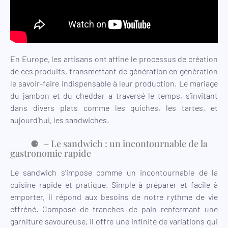
En Europe, les artisans ont affiné le processus de création
de ces produits, transmettant de génération en génération
le savoir-faire indispensable à leur production. Le mariage
du jambon et du cheddar a traversé le temps, s’invitant
dans divers plats comme les quiches, les tartes, et
aujourd’hui, les sandwiches.
– Le sandwich : un incontournable de la
gastronomie rapide
Le sandwich s’impose comme un incontournable de la
cuisine rapide et pratique. Simple à préparer et facile à
emporter, il répond aux besoins de notre rythme de vie
effréné. Composé de tranches de pain renfermant une
garniture savoureuse, il offre une infinité de variations qui