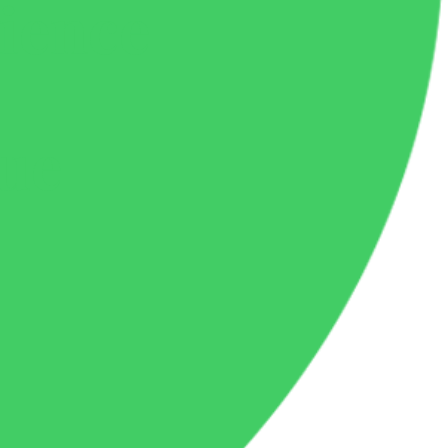
ience
ue