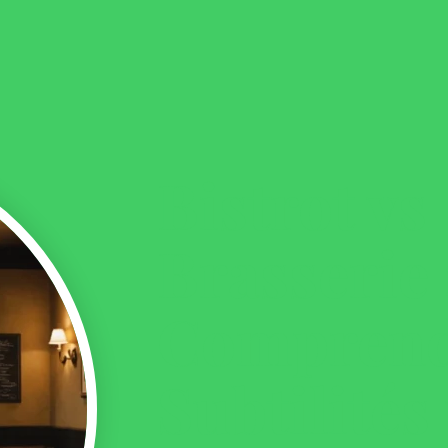
Bistrot vs
Brasserie 
Comprend
Subtilités