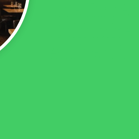
une Expér
Culinaire
Authentiq