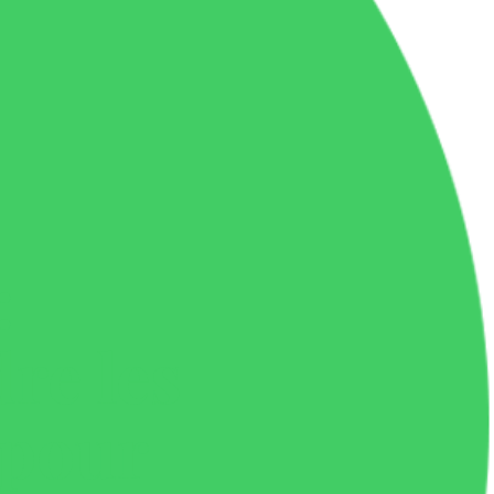
:
re les
 pour