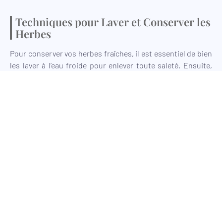
Techniques pour Laver et Conserver les
Herbes
Pour conserver vos herbes fraîches, il est essentiel de bien
les laver à l’eau froide pour enlever toute saleté. Ensuite,
séchez-les soigneusement avec un essuie-tout ou une
essoreuse à salade. Pour les conserver plus longtemps,
vous pouvez les placer dans un verre d’eau comme des
fleurs, couvertes d’un sac en plastique, et les mettre au
réfrigérateur.
Utilisation des Herbes en
Cuisson
Ajouter des Herbes en Début de
Cuisson