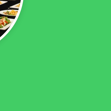
entrepris
choisissen
traiteur