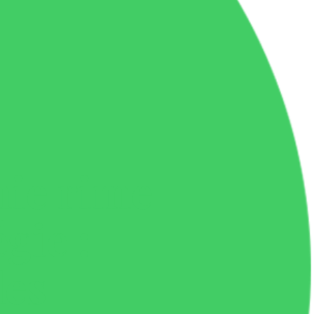
ie rime
gie :
les