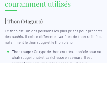
couramment utilisés
Thon (Maguro)
Le thon est l’un des poissons les plus prisés pour préparer
des sushis. Il existe différentes variétés de thon utilisées,
notamment le thon rouge et le thon blanc.
Thon rouge :
Ce type de thon est très apprécié pour sa
chair rouge foncé et sa richesse en saveurs. Il est
souvent servi cru en sushi ou sashimi, et peut
également être légèrement grillé pour en faire ressortir
les arômes. Le thon rouge est particulièrement prisé
dans les restaurants de sushi haut de gamme.
Thon blanc :
Sa chair plus pâle et sa texture plus douce
en font une excellente alternative au thon rouge. Le
thon blanc, ou « shiro maguro », est souvent utilisé
pour créer des sushis variés, grâce à sa capacité à se