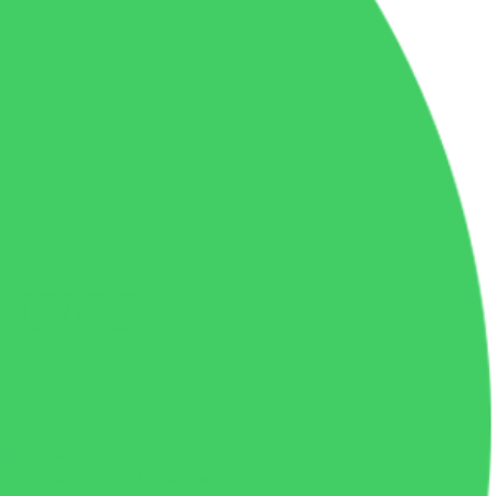
tives
ner vos