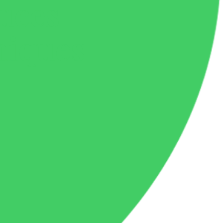
tuces
miques