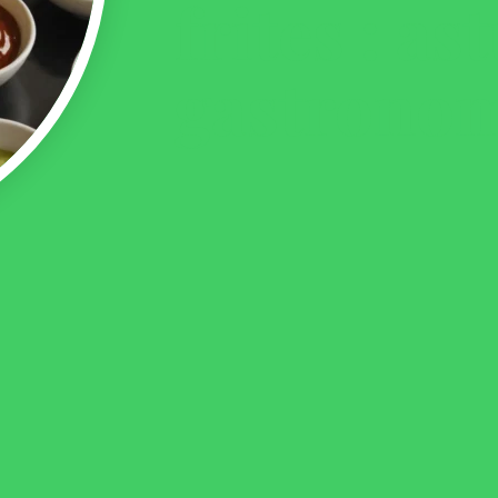
frites : as
gastrono