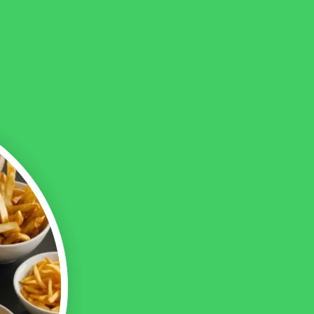
Idées créa
pour
accompag